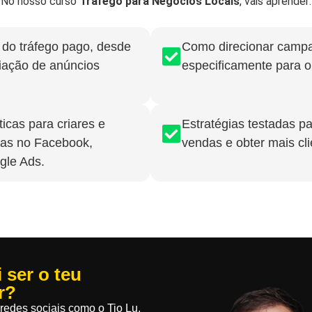
No nosso curso
Tráfego para Negócios Locais
, vais aprender:
do tráfego pago, desde
Como direcionar camp
riação de anúncios
especificamente para o 
icas para criares e
Estratégias testadas p
as no Facebook,
vendas e obter mais cli
gle Ads.
 ser o teu
r?
redes sociais como o Tio Lu,