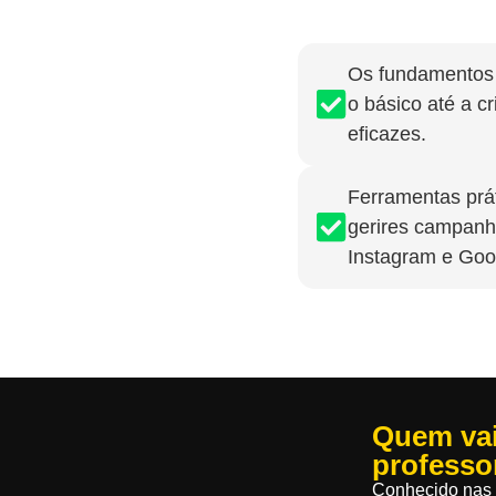
Os fundamentos 
o básico até a c
eficazes.
Ferramentas prát
gerires campanh
Instagram e Goo
Quem vai
professo
Conhecido nas 