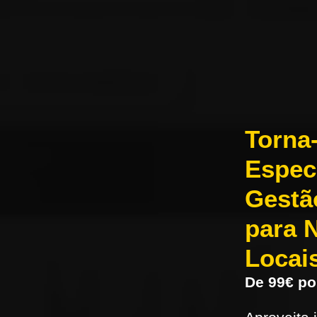
Torna
Espec
Gestã
para 
Locai
De 99€ po