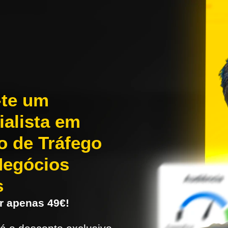
-te um
ialista em
o de Tráfego
Negócios
s
r apenas 49€!