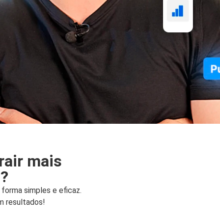
rair mais
l?
forma simples e eficaz.
m resultados!